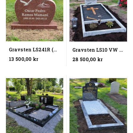
Gravsten LS241R (
Gravsten LS10 VW +
60x45x10) (BxHxD)
Gravram
13 500,00 kr
28 500,00 kr
(...
(100x250x12x5 cm )