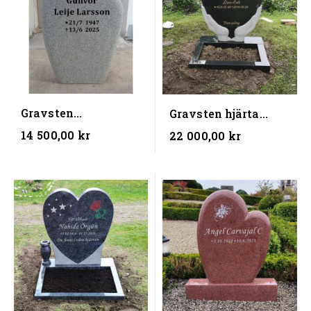
Gravsten
Gravsten hjärta
LS1203Grey (
LS350 + Blomlist
14 500,00 kr
22 000,00 kr
50X70X10 ) (BxHxD)
(80x50 cm )