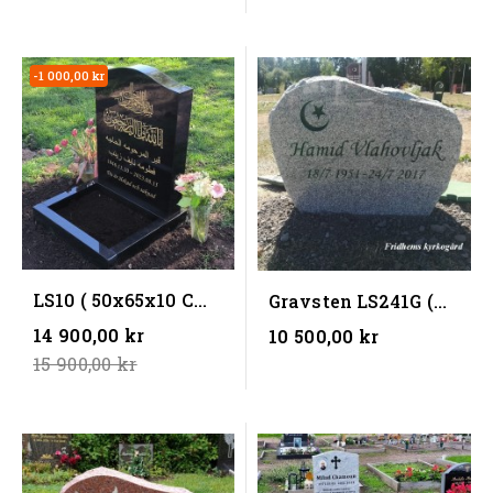
-1 000,00 kr
LS10 ( 50x65x10 CM )
Gravsten LS241G (
(BxHxD) + Blomlist
60x45x10) (BxHxD)
Regular
14 900,00 kr
10 500,00 kr
(...
price
15 900,00 kr