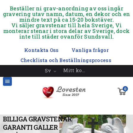
.............
Beställer ni grav-anordning av oss ingår
gravering utav namn, datum, en dekor och en
mindre text på ca 15-20 bokstäver.
Vi säljer gravstenar till hela Sverige, Vi
monterar stenar i stora delar av Sverige, dock
inte till städer ovanför Sundsvall.
.
Kontakta Oss
Vanliga frågor
Checklista och Beställningsprocess
Mitt konto
Sv


0
BILLIGA GRAVSTENAR
GARANTI GALLER