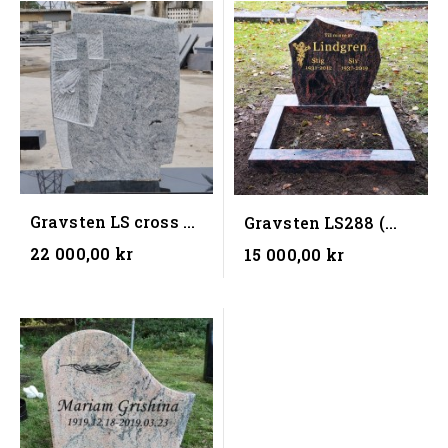
Gravsten LS cross 4
Gravsten LS288 (
( 60x80x10) (BxHxD)
50X50X10 ) +
22 000,00 kr
15 000,00 kr
blomist 70x50